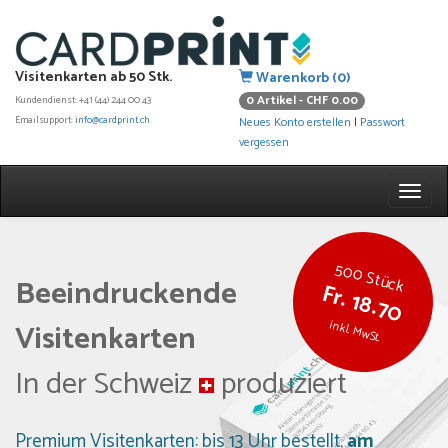
Visitenkarten ab 50 Stk.
Warenkorb (0)
0 Artikel - CHF 0.00
Kundendienst: +41 (44) 244 00 43
Emailsupport:
info@cardprint.ch
Neues Konto erstellen
|
Passwort
vergessen
500 Stück
Beeindruckende
Fr. 18.70
Visitenkarten
inkl. MwSt.
In der Schweiz
produziert
Premium Visitenkarten: bis 13 Uhr bestellt,
am