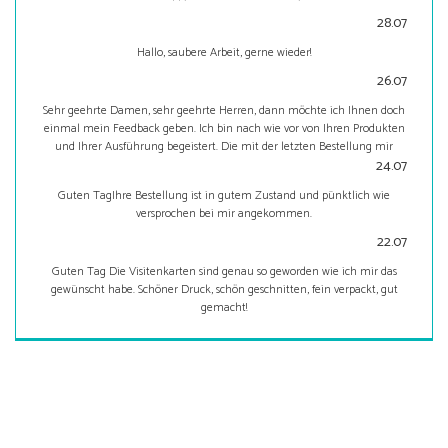
28.07
Hallo, saubere Arbeit, gerne wieder!
26.07
Sehr geehrte Damen, sehr geehrte Herren, dann möchte ich Ihnen doch
einmal mein Feedback geben. Ich bin nach wie vor von Ihren Produkten
und Ihrer Ausführung begeistert. Die mit der letzten Bestellung mir
gelieferten Visitenkarten, sind wieder 1A. Lieferzeiten sind bei Ihnen
24.07
genauso – 1A. Besten Dank ebenso für die Gutscheine. Wenn es
Guten TagIhre Bestellung ist in gutem Zustand und pünktlich wie
irgendwann noch Adressenaufkleber auf der Rolle gibt bin ich happy. Da
versprochen bei mir angekommen.
Sie diese aber im Moment nicht produzieren, wurden mir von Ihrer Seite
schon diesbezüglich andere Vorschläge gemacht, was ich sehr geschätzt
22.07
habe. Ihnen allen ein herzliches Dankeschön und eine angenehme
Guten Tag Die Visitenkarten sind genau so geworden wie ich mir das
Adventszeit.
gewünscht habe. Schöner Druck, schön geschnitten, fein verpackt, gut
gemacht!