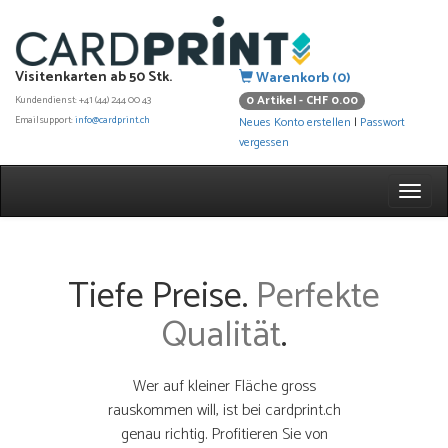
Visitenkarten ab 50 Stk.
Warenkorb (0)
0 Artikel - CHF 0.00
Kundendienst: +41 (44) 244 00 43
Emailsupport:
info@cardprint.ch
Neues Konto erstellen
|
Passwort
vergessen
Tiefe Preise.
Perfekte
Qualität
.
Wer auf kleiner Fläche gross
rauskommen will, ist bei cardprint.ch
genau richtig. Profitieren Sie von