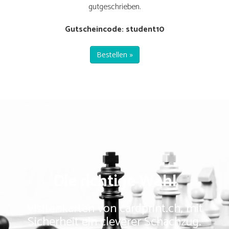
gutgeschrieben.
Gutscheincode: student10
Bestellen »
Die richtige Wahl
Visitenkarten von cardprint.ch, mit
Sicherheit ein cleverer Schachzug.