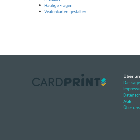
Häufige Fragen
Visitenkarten gestalten
Über un
Das sag
Impress
Datensc
AGB
Über uns