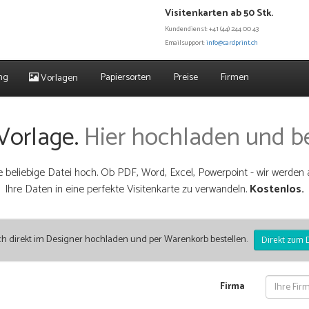
Visitenkarten ab 50 Stk.
Kundendienst: +41 (44) 244 00 43
Emailsupport:
info@cardprint.ch
ng
Papiersorten
Preise
Firmen
Vorlagen
Vorlage.
Hier hochladen und b
 beliebige Datei hoch. Ob PDF, Word, Excel, Powerpoint - wir werden 
Ihre Daten in eine perfekte Visitenkarte zu verwandeln.
Kostenlos.
ch direkt im Designer hochladen und per Warenkorb bestellen.
Direkt zum 
Firma