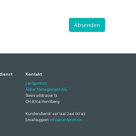
Absenden
dienst
Kontakt
cardprint.ch
Alstar Management AG
Steinradstrasse 13
CH-8704 Herrliberg
Kundendienst: +41 (44) 244 00 43
Emailsupport:
info@cardprint.ch