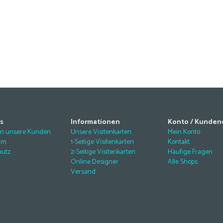
s
Informationen
Konto / Kunden
en unsere Kunden
Unsere Visitenkarten
Mein Konto
um
1-Seitige Visitenkarten
Kontakt
hutz
2-Seitige Visitenkarten
Häufige Fragen
Online Designer
Alle Shops
Versand