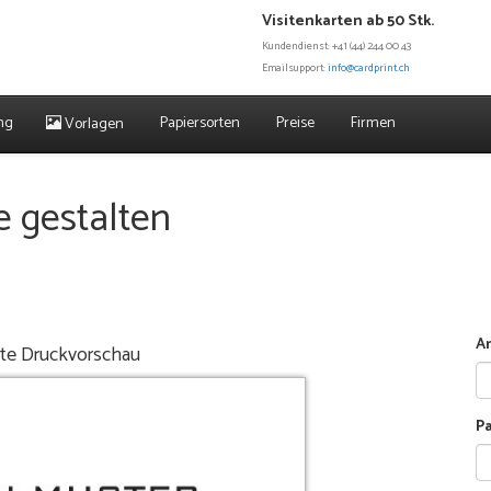
Visitenkarten ab 50 Stk.
Kundendienst: +41 (44) 244 00 43
Emailsupport:
info@cardprint.ch
ng
Papiersorten
Preise
Firmen
Vorlagen
e gestalten
An
ite Druckvorschau
P