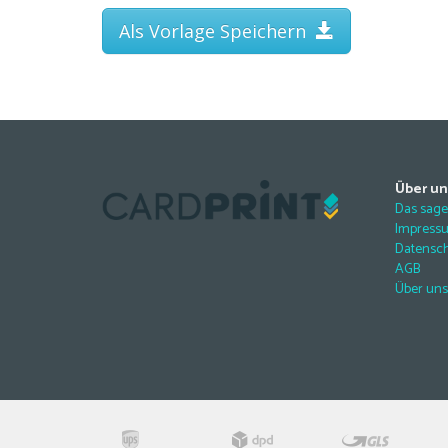
Als Vorlage Speichern
Über un
Das sag
Impress
Datensc
AGB
Über uns