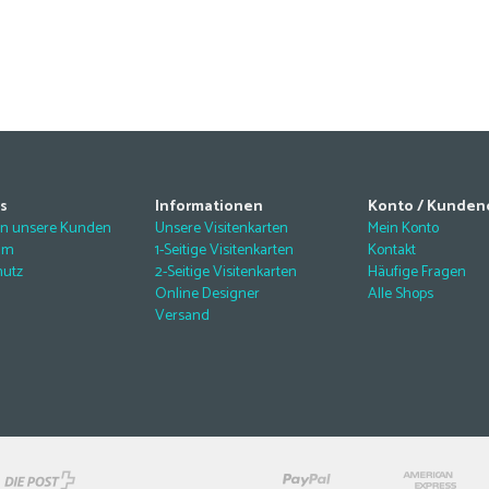
s
Informationen
Konto / Kunden
en unsere Kunden
Unsere Visitenkarten
Mein Konto
um
1-Seitige Visitenkarten
Kontakt
hutz
2-Seitige Visitenkarten
Häufige Fragen
Online Designer
Alle Shops
Versand