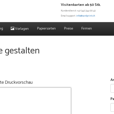
Visitenkarten ab 50 Stk.
Kundendienst: +41 (44) 244 00 43
Emailsupport:
info@cardprint.ch
ng
Papiersorten
Preise
Firmen
Vorlagen
e gestalten
An
ite Druckvorschau
P