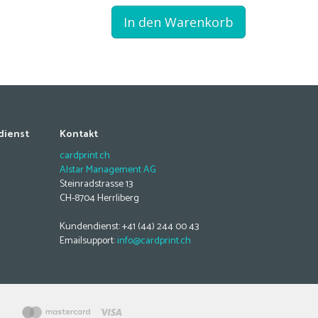
In den Warenkorb
dienst
Kontakt
cardprint.ch
Alstar Management AG
Steinradstrasse 13
CH-8704 Herrliberg
Kundendienst: +41 (44) 244 00 43
Emailsupport:
info@cardprint.ch