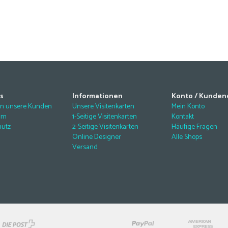
s
Informationen
Konto / Kunden
en unsere Kunden
Unsere Visitenkarten
Mein Konto
um
1-Seitige Visitenkarten
Kontakt
hutz
2-Seitige Visitenkarten
Häufige Fragen
Online Designer
Alle Shops
Versand