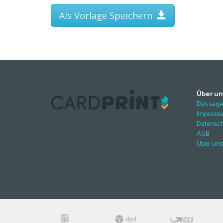
Als Vorlage Speichern
Über un
Das sag
Impress
Datensc
AGB
Über uns