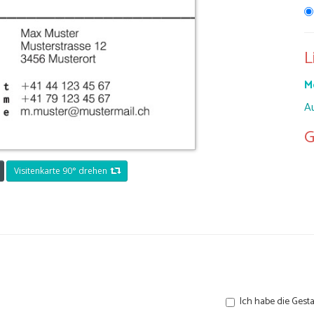
L
M
A
G
Visitenkarte 90° drehen
Ich habe die Gesta